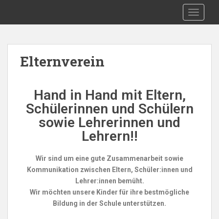
S
MMS-Gresten
TOGGLE
k
i
p
t
Elternverein
o
m
a
Hand in Hand mit Eltern,
i
Schülerinnen und Schülern
n
c
sowie Lehrerinnen und
o
Lehrern!!
n
t
Wir sind um eine gute Zusammenarbeit sowie
e
Kommunikation zwischen Eltern, Schüler:innen und
n
Lehrer:innen bemüht.
t
Wir möchten unsere Kinder für ihre bestmögliche
Bildung in der Schule unterstützen.