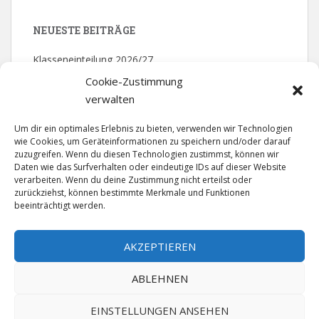
NEUESTE BEITRÄGE
Klasseneinteilung 2026/27
Cookie-Zustimmung
Mathematik – Olympiade: 2. Platz
verwalten
Bezirksmeister – Volleyball
Um dir ein optimales Erlebnis zu bieten, verwenden wir Technologien
wie Cookies, um Geräteinformationen zu speichern und/oder darauf
Theater der Jugend – Abschlussfahrt
zuzugreifen. Wenn du diesen Technologien zustimmst, können wir
Daten wie das Surfverhalten oder eindeutige IDs auf dieser Website
Gütesiegel „Singende klingende Schule“ in Gold
verarbeiten. Wenn du deine Zustimmung nicht erteilst oder
zurückziehst, können bestimmte Merkmale und Funktionen
beeinträchtigt werden.
NEUESTE KOMMENTARE
AKZEPTIEREN
ABLEHNEN
EINSTELLUNGEN ANSEHEN