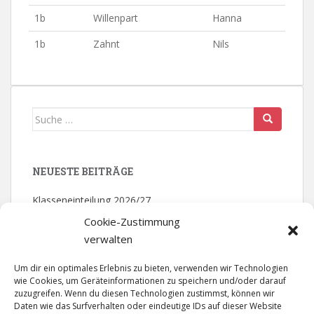
1b
Willenpart
Hanna
1b
Zahnt
Nils
Suche nach:
NEUESTE BEITRÄGE
Klasseneinteilung 2026/27
Cookie-Zustimmung
Mathematik – Olympiade: 2. Platz
verwalten
Bezirksmeister – Volleyball
Um dir ein optimales Erlebnis zu bieten, verwenden wir Technologien
wie Cookies, um Geräteinformationen zu speichern und/oder darauf
Theater der Jugend – Abschlussfahrt
zuzugreifen. Wenn du diesen Technologien zustimmst, können wir
Daten wie das Surfverhalten oder eindeutige IDs auf dieser Website
Gütesiegel „Singende klingende Schule“ in Gold