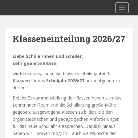
S
MMS-Gresten
TOGGLE
k
i
p
t
Klasseneinteilung 2026/27
o
m
a
Liebe Schülerinnen und Schüler,
i
sehr geehrte Eltern,
n
wir freuen uns, Ihnen die Klasseneinteilung
der 1.
c
Klassen
für das
Schuljahr 2026/27
bekanntgeben zu
o
dürfen.
n
t
Bei der Zusammenstellung der Klassen haben sich das
e
Lehrerinnen-Team und die Schulleitung große Mühe
n
gegeben, ausgewogene Klassen zu bilden, die den
t
organisatorischen und pädagogischen Anforderungen
für das neue Schuljahr entsprechen. Darüber hinaus
haben wir – soweit möglich – auch die Wünsche der