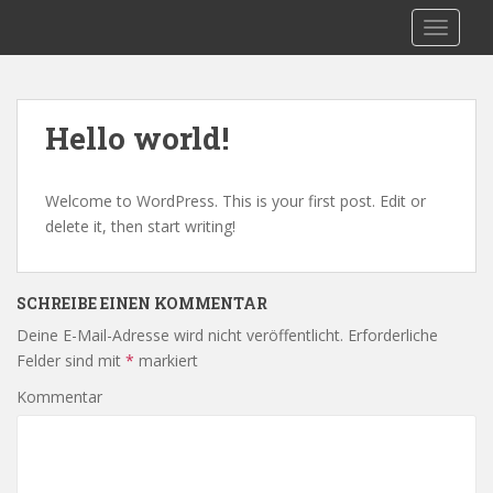
S
MMS-Gresten
TOGGLE
k
i
p
t
Hello world!
o
m
a
Welcome to WordPress. This is your first post. Edit or
i
delete it, then start writing!
n
c
o
SCHREIBE EINEN KOMMENTAR
n
Deine E-Mail-Adresse wird nicht veröffentlicht.
Erforderliche
t
Felder sind mit
*
markiert
e
n
Kommentar
t