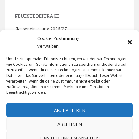
NEUESTE BEITRÄGE
Klasseneinteilung 2026/27
Cookie-Zustimmung
Mathematik – Olympiade: 2. Platz
verwalten
Bezirksmeister – Volleyball
Um dir ein optimales Erlebnis zu bieten, verwenden wir Technologien
wie Cookies, um Geräteinformationen zu speichern und/oder darauf
Theater der Jugend – Abschlussfahrt
zuzugreifen. Wenn du diesen Technologien zustimmst, können wir
Daten wie das Surfverhalten oder eindeutige IDs auf dieser Website
Gütesiegel „Singende klingende Schule“ in Gold
verarbeiten. Wenn du deine Zustimmung nicht erteilst oder
zurückziehst, können bestimmte Merkmale und Funktionen
beeinträchtigt werden.
NEUESTE KOMMENTARE
AKZEPTIEREN
ABLEHNEN
EINSTELLUNGEN ANSEHEN