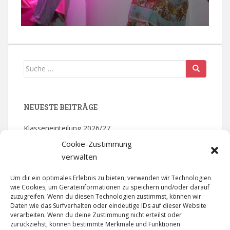
Suche nach:
NEUESTE BEITRÄGE
Klasseneinteilung 2026/27
Cookie-Zustimmung
Mathematik – Olympiade: 2. Platz
verwalten
Bezirksmeister – Volleyball
Um dir ein optimales Erlebnis zu bieten, verwenden wir Technologien
wie Cookies, um Geräteinformationen zu speichern und/oder darauf
Theater der Jugend – Abschlussfahrt
zuzugreifen. Wenn du diesen Technologien zustimmst, können wir
Daten wie das Surfverhalten oder eindeutige IDs auf dieser Website
Gütesiegel „Singende klingende Schule“ in Gold
verarbeiten. Wenn du deine Zustimmung nicht erteilst oder
zurückziehst, können bestimmte Merkmale und Funktionen