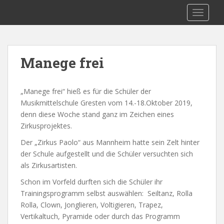
S
MMS-Gresten
TOGGLE
k
i
p
t
Manege frei
o
m
a
„Manege frei“ hieß es für die Schüler der
i
Musikmittelschule Gresten vom 14.-18.Oktober 2019,
n
denn diese Woche stand ganz im Zeichen eines
c
Zirkusprojektes.
o
Der „Zirkus Paolo“ aus Mannheim hatte sein Zelt hinter
n
der Schule aufgestellt und die Schüler versuchten sich
t
als Zirkusartisten.
e
n
Schon im Vorfeld durften sich die Schüler ihr
t
Trainingsprogramm selbst auswählen: Seiltanz, Rolla
Rolla, Clown, Jonglieren, Voltigieren, Trapez,
Vertikaltuch, Pyramide oder durch das Programm