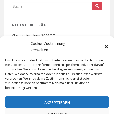
Suche nach:
NEUESTE BEITRÄGE
Klasseneinteilung 2026/27
Cookie-Zustimmung
Mathematik – Olympiade: 2. Platz
verwalten
Bezirksmeister – Volleyball
Um dir ein optimales Erlebnis zu bieten, verwenden wir Technologien
wie Cookies, um Geräteinformationen zu speichern und/oder darauf
Theater der Jugend – Abschlussfahrt
zuzugreifen. Wenn du diesen Technologien zustimmst, können wir
Daten wie das Surfverhalten oder eindeutige IDs auf dieser Website
Gütesiegel „Singende klingende Schule“ in Gold
verarbeiten. Wenn du deine Zustimmung nicht erteilst oder
zurückziehst, können bestimmte Merkmale und Funktionen
beeinträchtigt werden.
NEUESTE KOMMENTARE
AKZEPTIEREN
ABLEHNEN